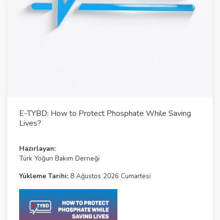
l
a
y
V
i
d
e
E-TYBD: How to Protect Phosphate While Saving
o
Lives?
Hazırlayan:
Türk Yoğun Bakım Derneği
Yükleme Tarihi:
8 Ağustos 2026 Cumartesi