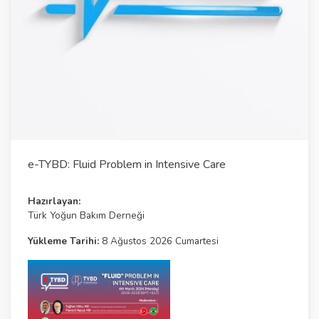
l
a
y
V
i
d
e
e-TYBD: Fluid Problem in Intensive Care
o
Hazırlayan:
Türk Yoğun Bakım Derneği
Yükleme Tarihi:
8 Ağustos 2026 Cumartesi