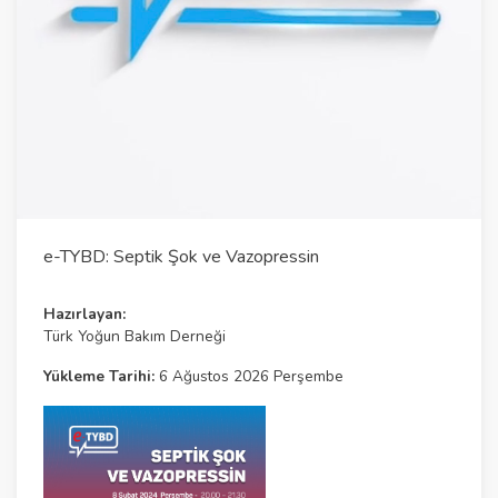
l
a
y
V
i
d
e
e-TYBD: Septik Şok ve Vazopressin
o
Hazırlayan:
Türk Yoğun Bakım Derneği
Yükleme Tarihi:
6 Ağustos 2026 Perşembe