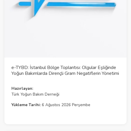
l
a
y
V
i
d
e
e-TYBD: İstanbul Bölge Toplantısı: Olgular Eşliğinde
o
Yoğun Bakımlarda Dirençli Gram Negatiflerin Yönetimi
Hazırlayan:
Türk Yoğun Bakım Derneği
Yükleme Tarihi:
6 Ağustos 2026 Perşembe