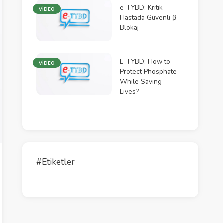
e-TYBD: Kritik
VİDEO
Hastada Güvenli β-
Blokaj
E-TYBD: How to
VİDEO
Protect Phosphate
While Saving
Lives?
#Etiketler