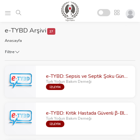
e-TYBD Arşivi
27
Anasayfa
Filtre
e-TYBD: Sepsis ve Septik Şoku Güncelleyelim
Türk Yoğun Bakım Derneği
İZLEYİN
e-TYBD: Kritik Hastada Güvenli β-Blokaj
Türk Yoğun Bakım Derneği
İZLEYİN