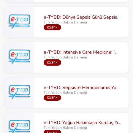
e-TYBD: Dünya Sepsis Günü Sepsiste 3E; Erken tanı, Erken tedavi, Erkin tedavi
Türk Yoğun Bakım Derneği
İZLEYİN
e-TYBD: Intensive Care Medicine: “Different Problems in Diffrerent Locations”
Türk Yoğun Bakım Derneği
İZLEYİN
e-TYBD: Sepsiste Hemodinamik Yönetimde Yenilikler
Türk Yoğun Bakım Derneği
İZLEYİN
e-TYBD: Yoğun Bakımların Kuruluş Yıldönümünde Korkutan Gündem: “Antibiyotik Direnci”
Türk Yoğun Bakım Derneği
İZLEYİN