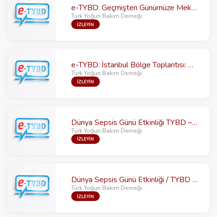
e-TYBD: Geçmişten Günümüze Mekanik Ventilasyon Modları
Türk Yoğun Bakım Derneği
İZLEYİN
e-TYBD: İstanbul Bölge Toplantısı: Olgular Eşliğinde Yoğun Bakımlarda Dirençli Gram Negatiflerin Yönetimi
Türk Yoğun Bakım Derneği
İZLEYİN
Dünya Sepsis Günü Etkinliği TYBD – TÜYUD Sepsis Webinarı
Türk Yoğun Bakım Derneği
İZLEYİN
Dünya Sepsis Günü Etkinliği / TYBD - TARD İşbirliği ile
Türk Yoğun Bakım Derneği
İZLEYİN