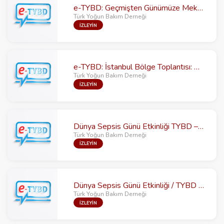
e-TYBD: Geçmişten Günümüze Mekanik Ventilasyon Modları
Türk Yoğun Bakım Derneği
İZLEYİN
e-TYBD: İstanbul Bölge Toplantısı: Olgular Eşliğinde Yoğun Bakımlarda Dirençli Gram Negatiflerin Yönetimi
Türk Yoğun Bakım Derneği
İZLEYİN
Dünya Sepsis Günü Etkinliği TYBD – TÜYUD Sepsis Webinarı
Türk Yoğun Bakım Derneği
İZLEYİN
Dünya Sepsis Günü Etkinliği / TYBD - TARD İşbirliği ile
Türk Yoğun Bakım Derneği
İZLEYİN