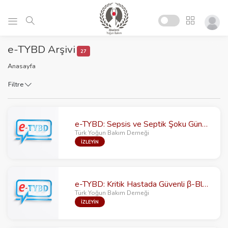
e-TYBD Arşivi
27
Anasayfa
Filtre
e-TYBD: Sepsis ve Septik Şoku Güncelleyelim
Türk Yoğun Bakım Derneği
İZLEYİN
e-TYBD: Kritik Hastada Güvenli β-Blokaj
Türk Yoğun Bakım Derneği
İZLEYİN