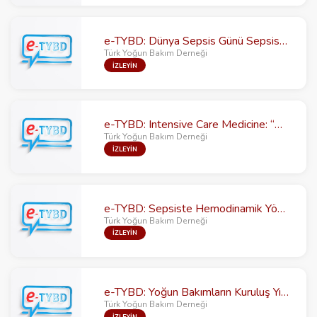
e-TYBD: Dünya Sepsis Günü Sepsiste 3E; Erken tanı, Erken tedavi, Erkin tedavi
Türk Yoğun Bakım Derneği
İZLEYİN
e-TYBD: Intensive Care Medicine: “Different Problems in Diffrerent Locations”
Türk Yoğun Bakım Derneği
İZLEYİN
e-TYBD: Sepsiste Hemodinamik Yönetimde Yenilikler
Türk Yoğun Bakım Derneği
İZLEYİN
e-TYBD: Yoğun Bakımların Kuruluş Yıldönümünde Korkutan Gündem: “Antibiyotik Direnci”
Türk Yoğun Bakım Derneği
İZLEYİN