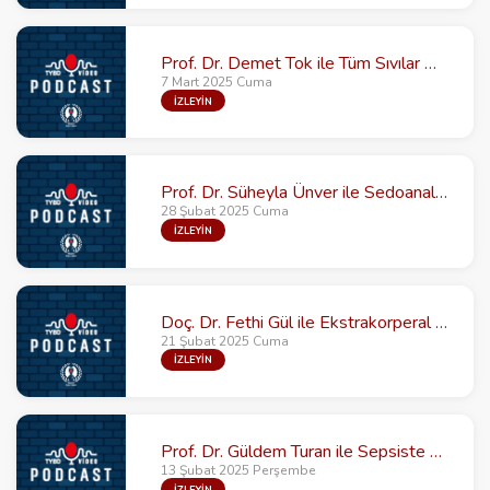
Prof. Dr. Demet Tok ile Tüm Sıvılar Böbreğe Zararlı mı?
7 Mart 2025 Cuma
İZLEYİN
Prof. Dr. Süheyla Ünver ile Sedoanaljezide 5N+1K
28 Şubat 2025 Cuma
İZLEYİN
Doç. Dr. Fethi Gül ile Ekstrakorperal Tedavileri ( ECMO, ECCO2R ve Hemoadsorpsiyon)
21 Şubat 2025 Cuma
İZLEYİN
Prof. Dr. Güldem Turan ile Sepsiste Endotelin Rolü
13 Şubat 2025 Perşembe
İZLEYİN