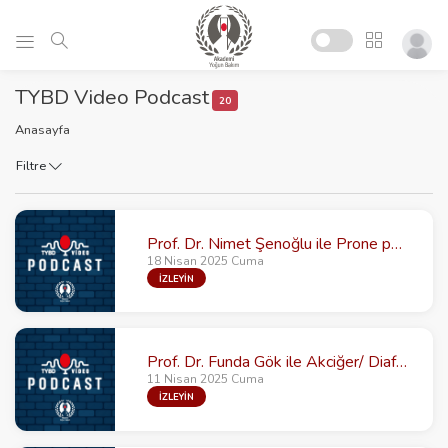
TYBD Video Podcast
20
Anasayfa
Filtre
Prof. Dr. Nimet Şenoğlu ile Prone pozisyon standart bakım mı yoksa kurtarma stratejisi mi?
18 Nisan 2025 Cuma
İZLEYİN
Prof. Dr. Funda Gök ile Akciğer/ Diafragma USG
11 Nisan 2025 Cuma
İZLEYİN