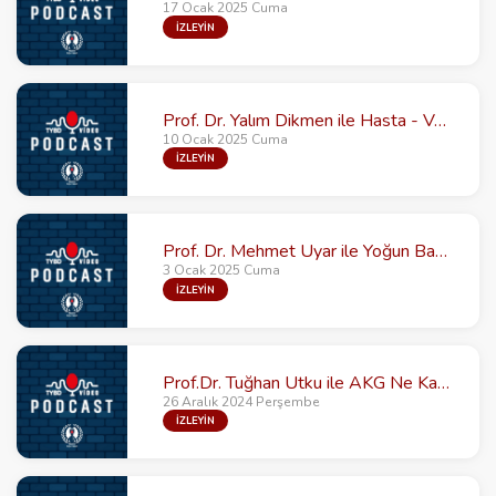
17 Ocak 2025 Cuma
İZLEYİN
Prof. Dr. Yalım Dikmen ile Hasta - Ventilatör Uyumsuzluğu
10 Ocak 2025 Cuma
İZLEYİN
Prof. Dr. Mehmet Uyar ile Yoğun Bakımların Akılcı Kullanımı Neden Önemli?
3 Ocak 2025 Cuma
İZLEYİN
Prof.Dr. Tuğhan Utku ile AKG Ne Kadar Önemli?
26 Aralık 2024 Perşembe
İZLEYİN