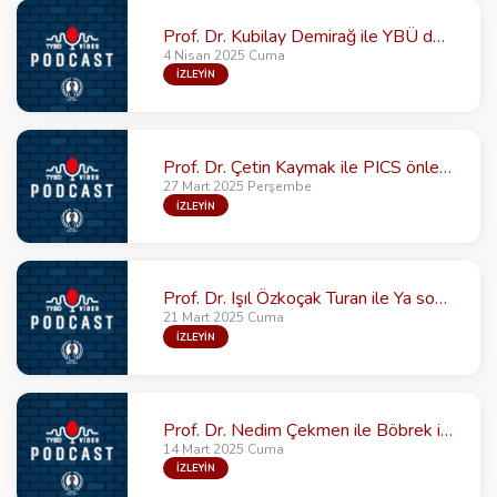
Prof. Dr. Kubilay Demirağ ile YBÜ de İndirekt kalorimetri
4 Nisan 2025 Cuma
İZLEYİN
Prof. Dr. Çetin Kaymak ile PICS önlenebilir mi: Nütrisyonun etkisi
27 Mart 2025 Perşembe
İZLEYİN
Prof. Dr. Işıl Özkoçak Turan ile Ya sonra? Yoğun bakım sonrası sendrom (PICS)
21 Mart 2025 Cuma
İZLEYİN
Prof. Dr. Nedim Çekmen ile Böbrek için en iyi vazopressör
14 Mart 2025 Cuma
İZLEYİN