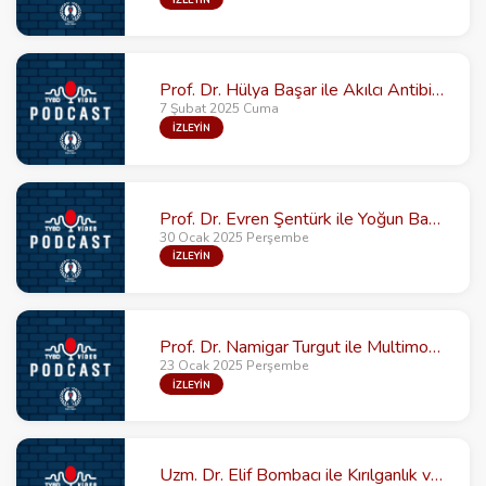
Prof. Dr. Hülya Başar ile Akılcı Antibiyotik Kullanımının Direnç Gelişimine Etkisi
7 Şubat 2025 Cuma
İZLEYİN
Prof. Dr. Evren Şentürk ile Yoğun Bakım Enfeksiyonlarında Hızlı Tanı
30 Ocak 2025 Perşembe
İZLEYİN
Prof. Dr. Namigar Turgut ile Multimodal Prehabilitasyon Sonuçları Etkiler mi?
23 Ocak 2025 Perşembe
İZLEYİN
Uzm. Dr. Elif Bombacı ile Kırılganlık ve Sarkopeni