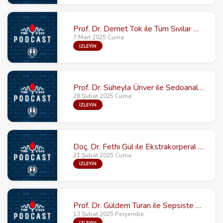
Prof. Dr. Demet Tok ile Tüm Sıvılar Böbreğe Zararlı mı?
7 Mart 2025 Cuma
İZLEYİN
Prof. Dr. Süheyla Ünver ile Sedoanaljezide 5N+1K
28 Şubat 2025 Cuma
İZLEYİN
Doç. Dr. Fethi Gül ile Ekstrakorperal Tedavileri ( ECMO, ECCO2R ve Hemoadsorpsiyon)
21 Şubat 2025 Cuma
İZLEYİN
Prof. Dr. Güldem Turan ile Sepsiste Endotelin Rolü
13 Şubat 2025 Perşembe
İZLEYİN