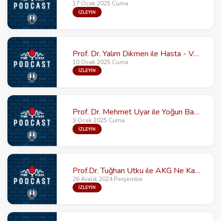
17 Ocak 2025 Cuma
İZLEYİN
Prof. Dr. Yalım Dikmen ile Hasta - Ventilatör Uyumsuzluğu
10 Ocak 2025 Cuma
İZLEYİN
Prof. Dr. Mehmet Uyar ile Yoğun Bakımların Akılcı Kullanımı Neden Önemli?
3 Ocak 2025 Cuma
İZLEYİN
Prof.Dr. Tuğhan Utku ile AKG Ne Kadar Önemli?
26 Aralık 2024 Perşembe
İZLEYİN