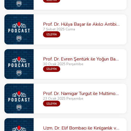
Prof. Dr. Hülya Başar ile Akılcı Antibiyotik Kullanımının Direnç Gelişimine Etkisi
7 Şubat 2025 Cuma
İZLEYİN
Prof. Dr. Evren Şentürk ile Yoğun Bakım Enfeksiyonlarında Hızlı Tanı
30 Ocak 2025 Perşembe
İZLEYİN
Prof. Dr. Namigar Turgut ile Multimodal Prehabilitasyon Sonuçları Etkiler mi?
23 Ocak 2025 Perşembe
İZLEYİN
Uzm. Dr. Elif Bombacı ile Kırılganlık ve Sarkopeni