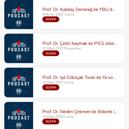
Prof. Dr. Kubilay Demirağ ile YBÜ de İndirekt kalorimetri
4 Nisan 2025 Cuma
İZLEYİN
Prof. Dr. Çetin Kaymak ile PICS önlenebilir mi: Nütrisyonun etkisi
27 Mart 2025 Perşembe
İZLEYİN
Prof. Dr. Işıl Özkoçak Turan ile Ya sonra? Yoğun bakım sonrası sendrom (PICS)
21 Mart 2025 Cuma
İZLEYİN
Prof. Dr. Nedim Çekmen ile Böbrek için en iyi vazopressör
14 Mart 2025 Cuma
İZLEYİN