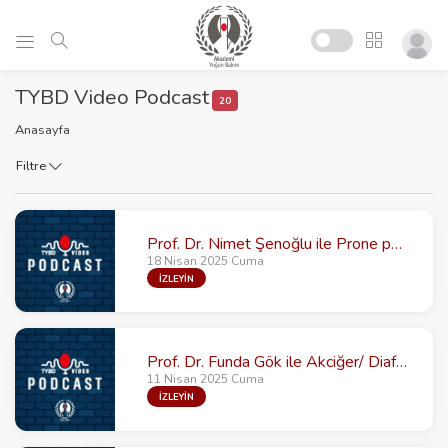
TYBD Video Podcast
20
Anasayfa
Filtre
Prof. Dr. Nimet Şenoğlu ile Prone pozisyon standart bakım mı yoksa kurtarma stratejisi mi?
18 Nisan 2025 Cuma
İZLEYİN
Prof. Dr. Funda Gök ile Akciğer/ Diafragma USG
11 Nisan 2025 Cuma
İZLEYİN