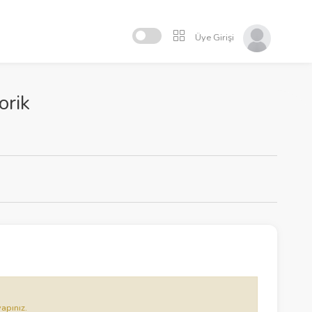
Üye Girişi
orik
yapınız.