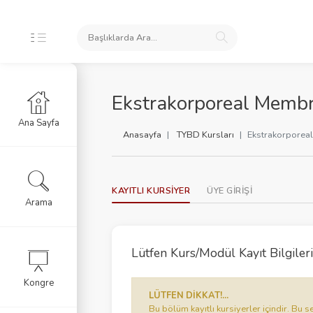
İNLİKLERİ
Ekstrakorporeal Membr
Ana Sayfa
slar
Anasayfa
TYBD Kursları
Ekstrakorporea
tim Videoları
KAYITLI KURSİYER
ÜYE GİRİŞİ
 SORGU
Arama
Lütfen Kurs/Modül Kayıt Bilgilerin
Kongre
LÜTFEN DİKKAT!...
Bu bölüm kayıtlı kursiyerler içindir. B