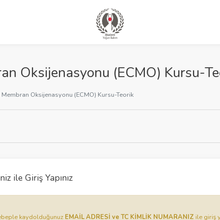
an Oksijenasyonu (ECMO) Kursu-Te
l Membran Oksijenasyonu (ECMO) Kursu-Teorik
iz ile Giriş Yapınız
u sebeple kaydolduğunuz
EMAİL ADRESİ ve TC KİMLİK NUMARANIZ
ile giriş 