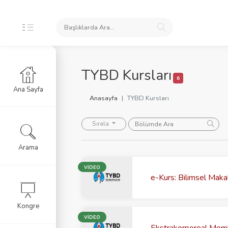
İNLİKLERİ
TYBD Kursları
6
Ana Sayfa
slar
Anasayfa
TYBD Kursları
tim Videoları
Sırala
 SORGU
Arama
VİDEO
e-Kurs: Bilimsel Maka
Kongre
VİDEO
Ekstrakorporeal Mem