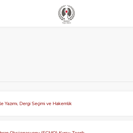
le Yazımı, Dergi Seçimi ve Hakemlik
bran Oksijenasyonu (ECMO) Kursu-Teorik