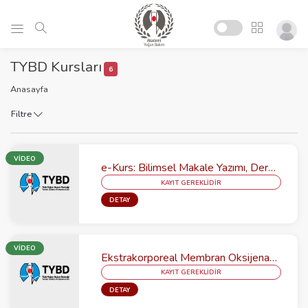
TYBD Kursları
6
Anasayfa
Filtre
VİDEO
e-Kurs: Bilimsel Makale Yazımı, Dergi Seçimi ve Hakemlik
KAYIT GEREKLİDİR
DETAY
VİDEO
Ekstrakorporeal Membran Oksijenasyonu (ECMO) Kursu-Teorik
KAYIT GEREKLİDİR
DETAY