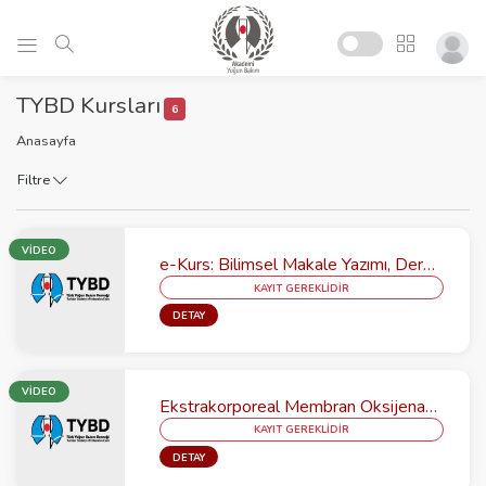
TYBD Kursları
6
Anasayfa
Filtre
VİDEO
e-Kurs: Bilimsel Makale Yazımı, Dergi Seçimi ve Hakemlik
KAYIT GEREKLİDİR
DETAY
VİDEO
Ekstrakorporeal Membran Oksijenasyonu (ECMO) Kursu-Teorik
KAYIT GEREKLİDİR
DETAY