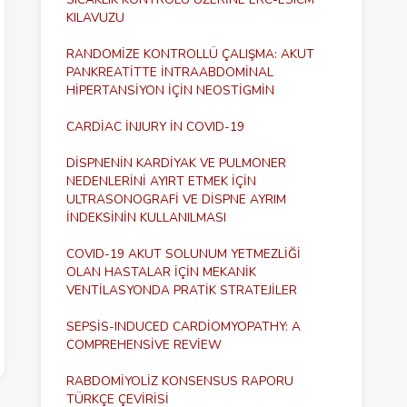
KILAVUZU
RANDOMIZE KONTROLLÜ ÇALIŞMA: AKUT
PANKREATITTE INTRAABDOMINAL
HIPERTANSIYON IÇIN NEOSTIGMIN
CARDIAC INJURY IN COVID-19
DISPNENIN KARDIYAK VE PULMONER
NEDENLERINI AYIRT ETMEK İÇIN
ULTRASONOGRAFI VE DISPNE AYRIM
İNDEKSININ KULLANILMASI
COVID-19 AKUT SOLUNUM YETMEZLIĞI
OLAN HASTALAR İÇIN MEKANIK
VENTILASYONDA PRATIK STRATEJILER
SEPSIS-INDUCED CARDIOMYOPATHY: A
COMPREHENSIVE REVIEW
RABDOMIYOLIZ KONSENSUS RAPORU
TÜRKÇE ÇEVIRISI