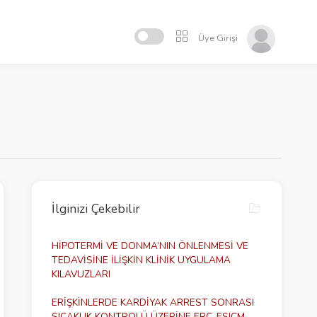
Üye Girişi
İlginizi Çekebilir
HIPOTERMI VE DONMA’NIN ÖNLENMESI VE
TEDAVISINE İLIŞKIN KLINIK UYGULAMA
KILAVUZLARI
ERIŞKINLERDE KARDIYAK ARREST SONRASI
SICAKLIK KONTROLÜ ÜZERINE ERC-ESICM