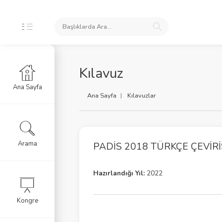
R
Kılavuz
Ana Sayfa
avuzlar
Ana Sayfa
Kılavuzlar
 Dokümanlar
aleler
Arama
PADİS 2018 TÜRKÇE ÇEVIRI
itap
Hazırlandığı Yıl:
2022
Kongre