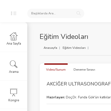
İNLİKLERİ
Eğitim Videoları
Ana Sayfa
slar
Anasayfa
Eğitim Videoları
tim Videoları
 SORGU
Video/Sunum
Deneme Sınavı
Arama
AKCİĞER ULTRASONOGRAFİ
Hazırlayan:
Doç.Dr. Funda Gök'ün katkıları 
Kongre