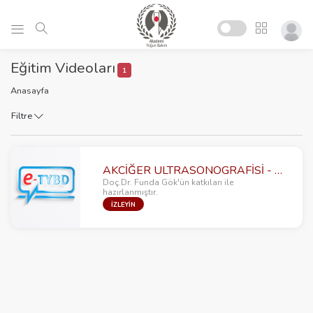
Eğitim Videoları
1
Anasayfa
Filtre
AKCİĞER ULTRASONOGRAFİSİ - PLEVRAL EFÜZYON
Doç.Dr. Funda Gök'ün katkıları ile
hazırlanmıştır.
İZLEYİN