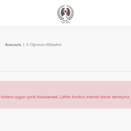
Anasayfa
E-Öğrenim #Etiketler
z kritere uygun içerik bulunamadı. Lütfen kontrol ederek tekrar deneyiniz.