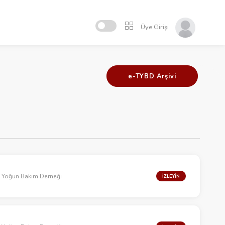
Üye Girişi
e-TYBD Arşivi
k Yoğun Bakım Derneği
İZLEYİN