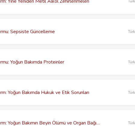
rm: Yine Yeniden Metil Alkol Zehirlenmeleri
Tür
ormu: Sepsiste Güncelleme
Tür
ormu: Yoğun Bakımda Proteinler
Tür
rm: Yoğun Bakımda Hukuk ve Etik Sorunları
Tür
TYBD Çevrimiçi Platform: Yoğun Bakımın Beyin Ölümü ve Organ Bağışındaki Rolü
Tür