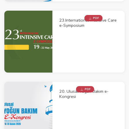
PDF
23.International Intensive Care
e-Symposium
PDF
20. Ulusal Yoğun Bakım e-
Kongresi