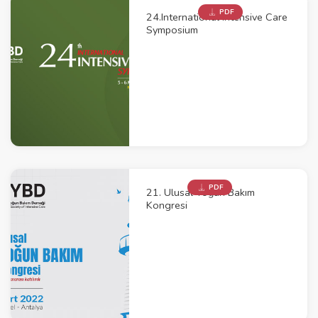
PDF
24.International Intensive Care
Symposium
PDF
21. Ulusal Yoğun Bakım
Kongresi