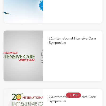
21.International Intensive Care
Symposium
PDF
20.International Intensive Care
Symposium