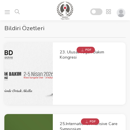
Bildiri Özetleri
PDF
23. Ulusal Yoğun Bakım
Kongresi
PDF
25.International Intensive Care
Symposium