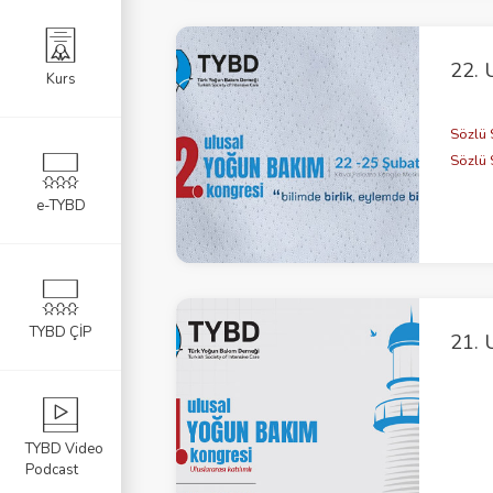
lım Sertifikası
22. 
Kurs
l Yazıları
Sözlü 
Sözlü 
e-TYBD
TYBD ÇİP
21. 
TYBD Video
Podcast