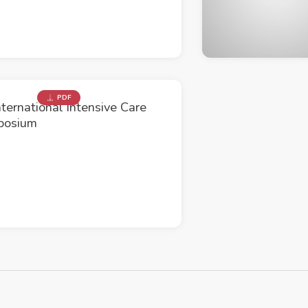
PDF
nternational Intensive Care
posium